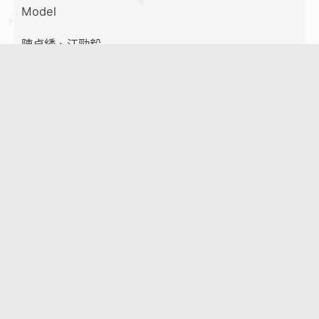
Model
陳貞綉、江勁毅
20260319195
生成式人工智慧應用於供應室教育訓練之成效評估：以
手術器械再處理流程為例
賴彥和、李婉瑜、邱奕成、周宜靜
20260410876
數位轉型下新聞獲取行為的變遷：媒體素養教育與數位
學習之啟示
歐姿麟