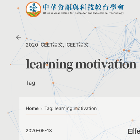
Skip
to
content
2020 ICEET論文
ICEET論文
learning motivation
Tag
Home
Tag: learning motivation
Eff
2020-05-13