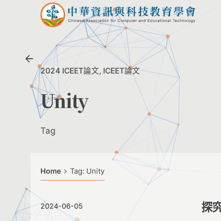
Skip
to
content
2024 ICEET論文
ICEET論文
Unity
Tag
Home
Tag: Unity
探
2024-06-05