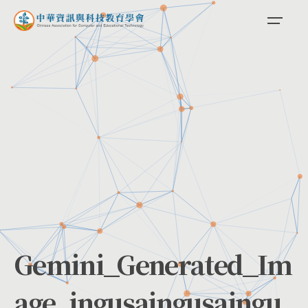
Skip
to
content
Gemini_Generated_Im
age_jngusajngusajngu