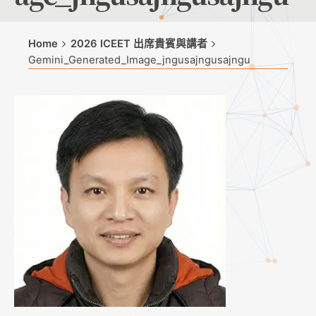
Home
2026 ICEET 出席貴賓與講者
Gemini_Generated_Image_jngusajngusajngu