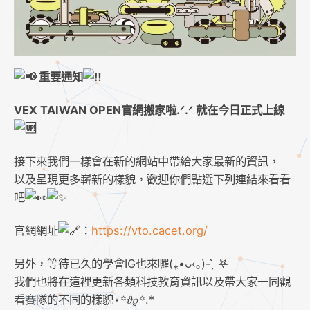
重要通知
VEX TAIWAN OPEN官網搬家啦.ᐟ‪.ᐟ‪ 就在今日正式上線
接下來我們一樣會在新的網站中帶給大家最新的資訊，
以及呈現更多嶄新的樣貌，歡迎你們點選下列連結來看看
吧
官網網址
：
https://vto.cacet.org/
另外，等待已久的學會IG也來囉(⁎•ᴗ‹｡)- ̗̀ 𖤐
我們也將在這裡更新各類科技教育資訊以及帶大家一同觀
看賽隊的不同的樣貌⋆꙳𝜗𝜚꙳.*‬