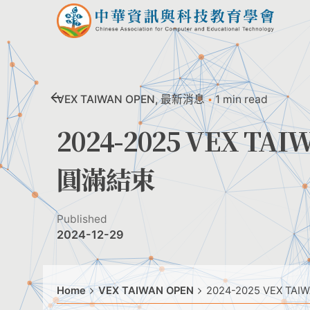
Skip
to
content
VEX TAIWAN OPEN
最新消息
1 min read
2024-2025 VEX T
圓滿結束
Published
2024-12-29
Home
VEX TAIWAN OPEN
2024-2025 VEX 