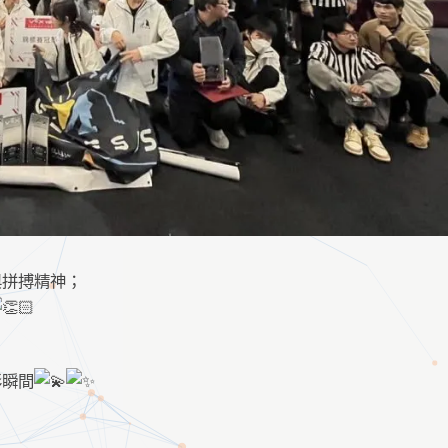
與拼搏精神；
彩瞬間