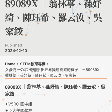
89089X ｜翁林葶、孫妤
綺、陳珏希、羅云汝、吳
家銨
Published
2024-12-10
Home
STEM教育專欄
女孩們 一起長出翅膀 把世界變成喜歡的樣子！－89089X ｜
翁林葶、孫妤綺、陳珏希、羅云汝、吳家銨
89089X ｜翁林葶、孫妤綺、陳珏希、羅云汝、吳
家銨
✦V5RC 國中組
✦亞太美國學校