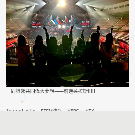
一同築起共同偉大夢想⸺前進達拉斯!!!!!
Tagged with:
STEM教育
V5RC
VEX
VEXRobotics
VTO