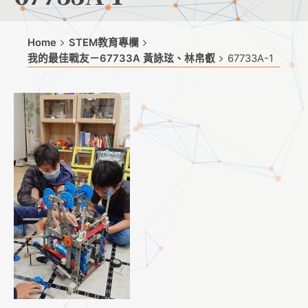
Home
STEM教育專欄
我的最佳戰友－67733A 黃詠玹、林帛叡
67733A-1