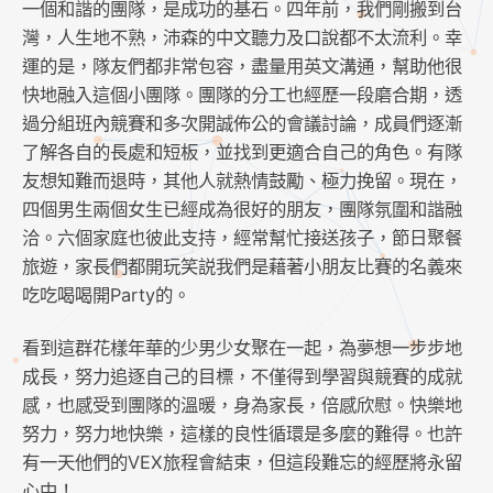
一個和諧的團隊，是成功的基石。四年前，我們剛搬到台
灣，人生地不熟，沛森的中文聽力及口說都不太流利。幸
運的是，隊友們都非常包容，盡量用英文溝通，幫助他很
快地融入這個小團隊。團隊的分工也經歷一段磨合期，透
過分組班內競賽和多次開誠佈公的會議討論，成員們逐漸
了解各自的長處和短板，並找到更適合自己的角色。有隊
友想知難而退時，其他人就熱情鼓勵、極力挽留。現在，
四個男生兩個女生已經成為很好的朋友，團隊氛圍和諧融
洽。六個家庭也彼此支持，經常幫忙接送孩子，節日聚餐
旅遊，家長們都開玩笑説我們是藉著小朋友比賽的名義來
吃吃喝喝開Party的。
看到這群花樣年華的少男少女聚在一起，為夢想一步步地
成長，努力追逐自己的目標，不僅得到學習與競賽的成就
感，也感受到團隊的溫暖，身為家長，倍感欣慰。快樂地
努力，努力地快樂，這樣的良性循環是多麼的難得。也許
有一天他們的VEX旅程會結束，但這段難忘的經歷將永留
心中！