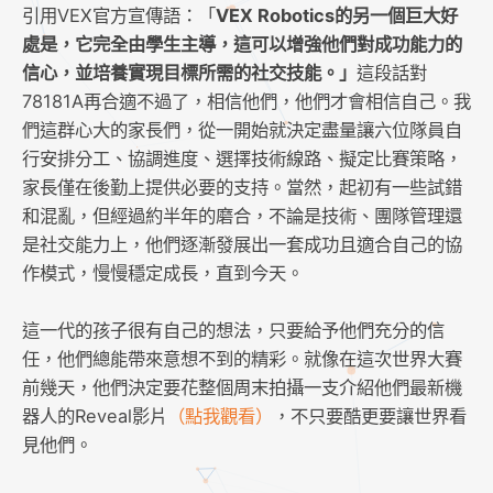
引用VEX官方宣傳語：「
VEX Robotics的另一個巨大好
處是，它完全由學生主導，這可以增強他們對成功能力的
信心，並培養實現目標所需的社交技能。」
這段話對
78181A再合適不過了，相信他們，他們才會相信自己。我
們這群心大的家長們，從一開始就決定盡量讓六位隊員自
行安排分工、協調進度、選擇技術線路、擬定比賽策略，
家長僅在後勤上提供必要的支持。當然，起初有一些試錯
和混亂，但經過約半年的磨合，不論是技術、團隊管理還
是社交能力上，他們逐漸發展出一套成功且適合自己的協
作模式，慢慢穩定成長，直到今天。
這一代的孩子很有自己的想法，只要給予他們充分的信
任，他們總能帶來意想不到的精彩。就像在這次世界大賽
前幾天，他們決定要花整個周末拍攝一支介紹他們最新機
器人的Reveal影片
（點我觀看）
，不只要酷更要讓世界看
見他們。