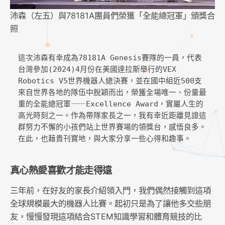
沛森（左五）與78181A團員們榮獲「全能總冠軍」頒獎合
照
這次沛森有幸成為78181A Genesis賽隊的一員，代表
台灣參加(2024)4月份在美國達拉斯舉行的VEX 
Robotics V5世界機器人總決賽，並在國中組近500支
來自世界各地的隊伍中脫穎而出，榮獲全場唯一、份量最
重的全能總冠軍⸺Excellence Award，實屬人生的
高光時刻之一。作為帶隊家長之一，我有幸近距離見證這
群努力不懈的小孩們站上世界賽場的領獎台，感悟良多。
在此，也藉貴刊寶地，與大家分享一些心得和趣事。
真心熱愛喜歡才能走得遠
三年前，在好友的家長介紹領入門，我們偶然接觸到這項
全球規模最大的機器人比賽。起初只是為了讓他多交些朋
友，慢慢發現這項結合STEM知識學習和體育競技的比