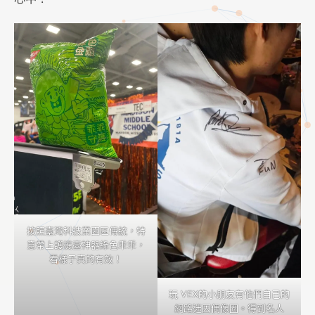
按照臺灣科技業園區傳統，特
意帶上護機臺神器綠色乖乖，
看樣子真的有效！
玩 VEX的小朋友有他們自己的
網路迷因偶像圈。得到名人