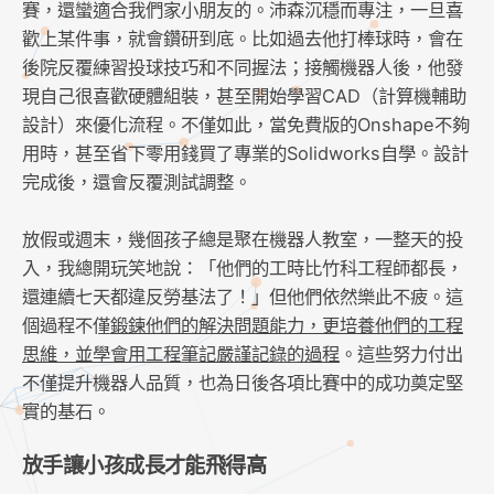
賽，還蠻適合我們家小朋友的。沛森沉穩而專注，一旦喜
歡上某件事，就會鑽研到底。比如過去他打棒球時，會在
後院反覆練習投球技巧和不同握法；接觸機器人後，他發
現自己很喜歡硬體組裝，甚至開始學習CAD（計算機輔助
設計）來優化流程。不僅如此，當免費版的Onshape不夠
用時，甚至省下零用錢買了專業的Solidworks自學。設計
完成後，還會反覆測試調整。
放假或週末，幾個孩子總是聚在機器人教室，一整天的投
入，我總開玩笑地說：「他們的工時比竹科工程師都長，
還連續七天都違反勞基法了！」但他們依然樂此不疲。這
個過程不僅
鍛鍊他們的解決問題能力，更培養他們的工程
思維，並學會用工程筆記嚴謹記錄的過程
。這些努力付出
不僅提升機器人品質，也為日後各項比賽中的成功奠定堅
實的基石。
放手讓小孩成長才能飛得高