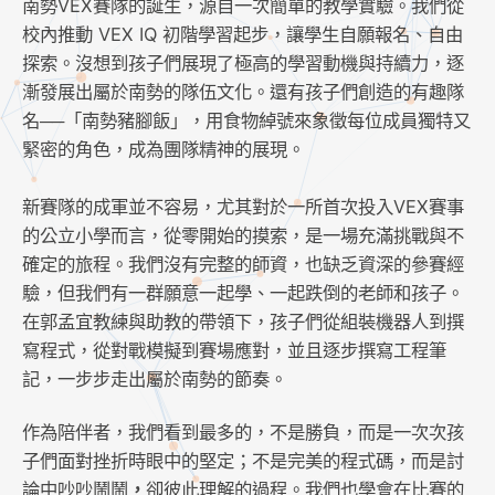
南勢VEX賽隊的誕生，源自一次簡單的教學實驗。我們從
校內推動 VEX IQ 初階學習起步，讓學生自願報名、自由
探索。沒想到孩子們展現了極高的學習動機與持續力，逐
漸發展出屬於南勢的隊伍文化。還有孩子們創造的有趣隊
名──「南勢豬腳飯」，用食物綽號來象徵每位成員獨特又
緊密的角色，成為團隊精神的展現。
新賽隊的成軍並不容易，尤其對於一所首次投入VEX賽事
的公立小學而言，從零開始的摸索，是一場充滿挑戰與不
確定的旅程。我們沒有完整的師資，也缺乏資深的參賽經
驗，但我們有一群願意一起學、一起跌倒的老師和孩子。
在郭孟宜教練與助教的帶領下，孩子們從組裝機器人到撰
寫程式，從對戰模擬到賽場應對，並且逐步撰寫工程筆
記，一步步走出屬於南勢的節奏。
作為陪伴者，我們看到最多的，不是勝負，而是一次次孩
子們面對挫折時眼中的堅定；不是完美的程式碼，而是討
論中吵吵鬧鬧
，
卻彼此理解的過程。我們也學會在比賽的