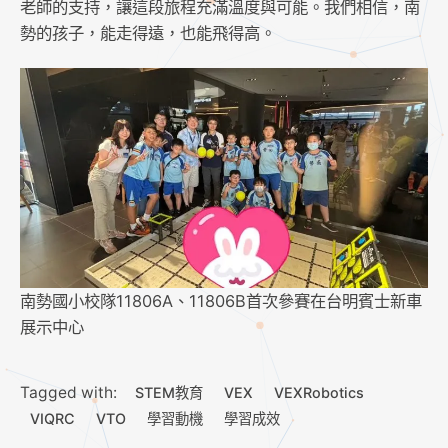
老師的支持，讓這段旅程充滿溫度與可能。我們相信，南
勢的孩子，能走得遠，也能飛得高。
南勢國小校隊11806A、11806B首次參賽在台明賓士新車
展示中心
Tagged with:
STEM教育
VEX
VEXRobotics
VIQRC
VTO
學習動機
學習成效