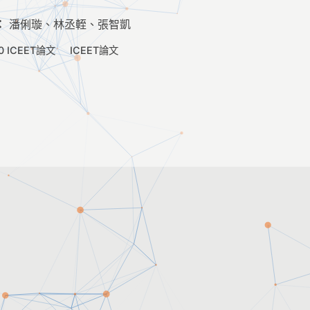
：
潘俐璇、林丞輊、張智凱
0 ICEET論文
ICEET論文