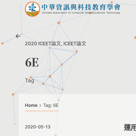
Skip
to
content
2020 ICEET論文
ICEET論文
6E
Tag
Home
Tag: 6E
運用
2020-05-13