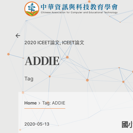
Skip
to
content
2020 ICEET論文
ICEET論文
ADDIE
Tag
Home
Tag: ADDIE
國
2020-05-13