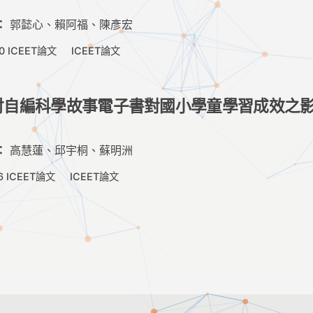
：
郭懿心、賴阿福、陳彥宏
0 ICEET論文
ICEET論文
討自編科學故事電子書對國小學童學習成效之
：
高慧蓮、邱宇桐、蘇明洲
6 ICEET論文
ICEET論文