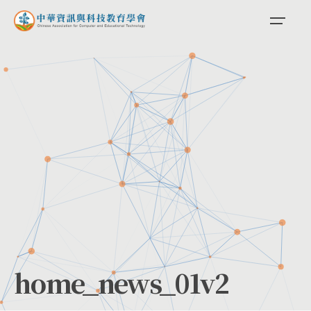
Skip
to
content
home_news_01v2