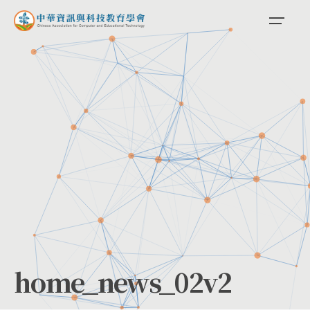
Skip
to
content
home_news_02v2