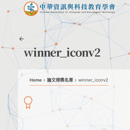
Skip
to
content
winner_iconv2
Home
論文得獎名單
winner_iconv2