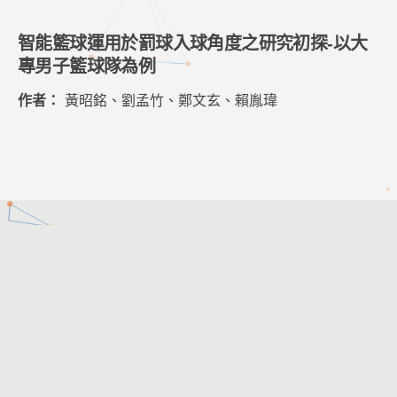
智能籃球運用於罰球入球角度之研究初探-以大
專男子籃球隊為例
作者：
黃昭銘、劉孟竹、鄭文玄、賴胤瑋
客服時間：週一至週五 09:00 ~ 12:00 ； 13:30 ~ 17:30
客服信箱：
service@cacet.org
連絡電話：
02-8226-5021
©2026
中華資訊與科技教育學會
All Rights Reserved.
8f-2 網頁設計。