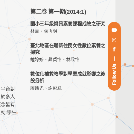
第二卷 第一期(2014:1)
國小三年級資訊素養課程成效之研究
林菁、張再明
臺北地區在職新住民女性數位素養之
探究
鐘婷婷、趙貞怡、林欣怡
Follow Us
數位化補救教學對學業成就影響之後
設分析
廖遠光、謝彩鳳
享平台對
，於多人
概念皆有
動;學生