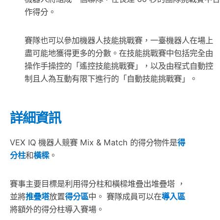
作得分。
賽隊也可以參加機器人技能挑戰賽，一臺機器人在場上
盡可能地獲得更多的分數。在技能挑戰賽中包括完全由
操作手操控的「遙控技能挑戰賽」，以及由程式自動控
制且人為互動有限下進行的「自動技能挑戰賽」。
詳細資訊
VEX IQ 機器人競賽 Mix & Match 的得分物件是
得
分柱
和
橫樑
。
賽事主要目標是利用得分柱和橫樑堆疊出堆疊塔 ，
並將
推疊塔
放置
得分區
中。 賽隊成員可以在
導入區
將額外的得分柱導入賽場。