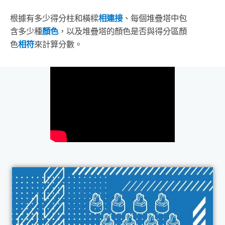
根據有多少得分柱和橫樑
相連接
、每個堆疊塔中包
含多少種
顏色
，以及堆疊塔的顏色是否與得分區顏
色
相符
來計算分數。