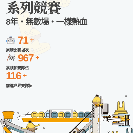
系列競賽
8年・無數場・一樣熱血
71
累積比賽場次
967
累積參賽隊伍
116
前進世界賽隊伍