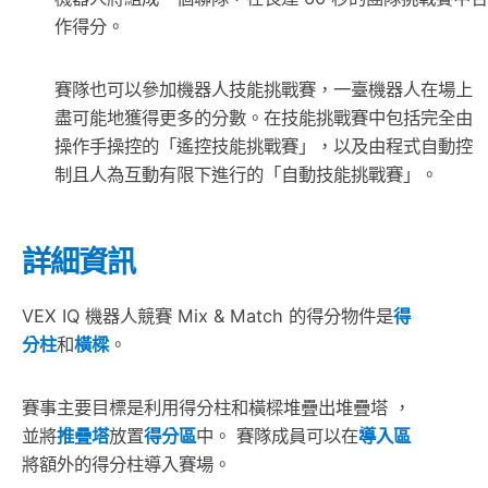
作得分。
賽隊也可以參加機器人技能挑戰賽，一臺機器人在場上
盡可能地獲得更多的分數。在技能挑戰賽中包括完全由
操作手操控的「遙控技能挑戰賽」，以及由程式自動控
制且人為互動有限下進行的「自動技能挑戰賽」。
詳細資訊
VEX IQ 機器人競賽 Mix & Match 的得分物件是
得
分柱
和
橫樑
。
賽事主要目標是利用得分柱和橫樑堆疊出堆疊塔 ，
並將
推疊塔
放置
得分區
中。 賽隊成員可以在
導入區
將額外的得分柱導入賽場。