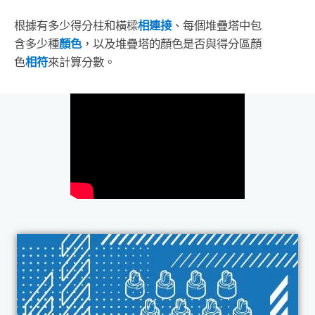
根據有多少得分柱和橫樑
相連接
、每個堆疊塔中包
含多少種
顏色
，以及堆疊塔的顏色是否與得分區顏
色
相符
來計算分數。