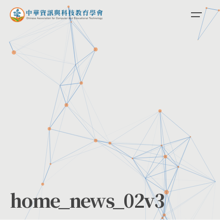
Skip
to
content
home_news_02v3