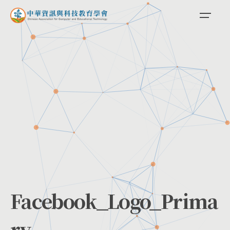
Skip
to
content
Facebook_Logo_Prima
ry