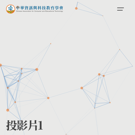
Skip
to
content
投影片1