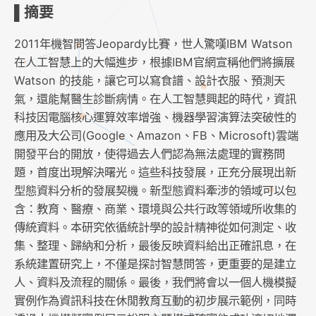
▌摘要
2011年機智問答Jeopardy比賽，世人驚嘆IBM Watson
在人工智慧上的大幅進步，根據IBM官網宣稱他們將擴展
Watson 的技能，讓它可以寫食譜、設計衣服、預測天
氣，還能幫醫生診斷病情。在人工智慧興起的時代，資訊
科技因電腦核心運算效率增強、機器學習演算法突破性的
應用及大公司(Google、Amazon、FB、Microsoft)雲端
開發平台的開放，使得過去人們認為無法處理的實務問
題，首度出現解決曙光。這些科技發展，正充分展現出新
型態資料分析的發展契機。新型態資料牽涉的領域可以包
含：教育、醫療、商業、環境與公共行政等領域所收集的
傳統資料。本研究依循統計學的設計精神從如何測定、收
集、整理、歸納和分析，最後反映資料給出正確訊息，在
系統建置研究上，不僅是探討智慧問答，更重要的是建立
人、資料及流程的關係。最後，我們將會以一個人機模擬
實例作為資訊科技在休閒教育互動的初步展示範例，同時