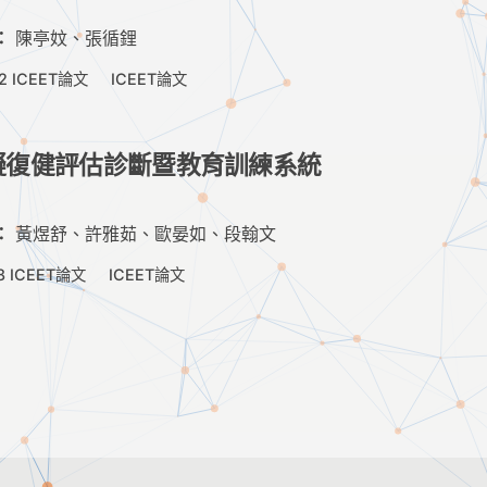
：
陳亭妏、張循鋰
2 ICEET論文
ICEET論文
擬復健評估診斷暨教育訓練系統
：
黃煜舒、許雅茹、歐晏如、段翰文
8 ICEET論文
ICEET論文