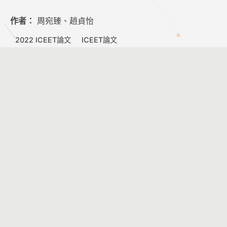
作者：
周宛臻、趙貞怡
2022 ICEET論文
ICEET論文
2022-06-01
元宇宙的商機：探討非同質化代幣（NFT）對數
位藝術市場的影響與發展
作者：
陳佳欣、黃思華
2022 ICEET論文
ICEET論文
1
2
3
4