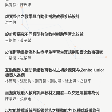
吳宥靜、陳思維
虛實整合之教學與自動化補救教學系統設計
洪君伯
設計與探究不同類型數位教材輔助學習之效益
王怡萱、黃子馨
皮克斯動畫對海豹肢症學生學習生涯規劃影響之敘事研究
丁斐潔、崔夢萍
互動機器人輔助情緒教育教材之初步探究-以Zenbo junior
機器人為例
林廣琦、張閎鈞、劉卉馨、劉祐溥、徐上淇、岳修平
虛擬實境融入教育訓練教材之開發—以交通運輸業為例
陳亭妏、張循鋰
以智能推薦系統評斷銀髮族之運動能力-以體感遊戲為例