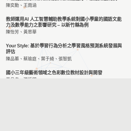
陳奕勳、王雨涵
教師運用AI 人工智慧輔助教學系統對國小學童的國語文能
力及數學能力之影響研究 – 以新竹縣為例
陳怡芳、黃思華
Your Style: 基於學習行為分析之學習風格預測系統發展與
評估
陳品蓁、蔡瑜庭、葉于綺、張智凱
國小三年級藝術領域之色彩數位教材設計與開發
姜品聿、張循鋰
PIRLS 多層次提問融入數位學習平台教學對國小學童閱讀
理解能力與閱讀態度之研究
陳盈如、崔夢萍
運用AR適地性遊戲與數位圖像遊戲於客語教學之研究
張立妍、王健華