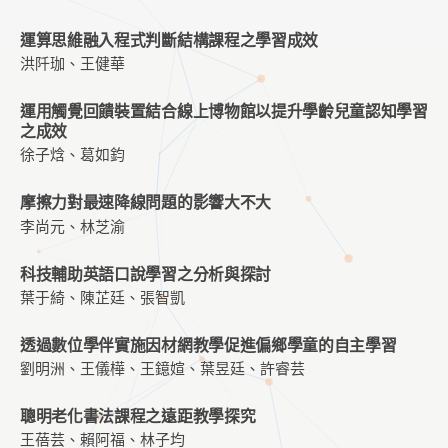
運算思維融入程式判斷結構課程之學習成效
洪阡珈、王健華
運用觸覺回饋裝置結合線上博物館以提升學齡兒童認知學習
之成效
徐子焓、葛如鈞
摩擦力對最速降線問題的影響大不大
李尚元、林芝渝
科技輔助英語口說學習之分析與探討
葉于綺、陳芷廷、張智凱
透過數位學伴實施因材網教學促進偏鄉學童的自主學習
劉明洲、王儀樺、王鐿媗、葉昱廷、許睿芸
聰明老化書法課程之遠距教學探究
王蓓芸、賴阿福、林子均