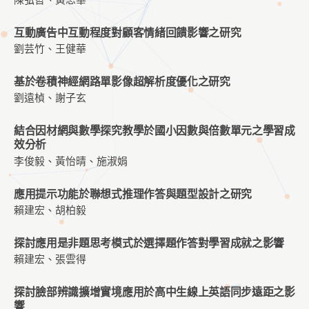
陳弘哲、黃思華
互動廣告中互動程度對顧客情緒回饋影響之研究
劉芸竹、王健華
基於卷積神經網路單影像超解析度優化之研究
劉遠楨、謝子玄
結合因材網與數學探究教學於國小因數與倍數單元之學習成
效分析
李俊毅、黃怡晴、施淑娟
應用提示功能於聯想式推理作答與題型設計之研究
賴建宏、胡柏毅
探討應用是非題思考模式於選擇題作答對學習成就之影響
賴建宏、張雲得
探討臉部辨識擴增實境應用於高中生線上英語同步遠距之影
響