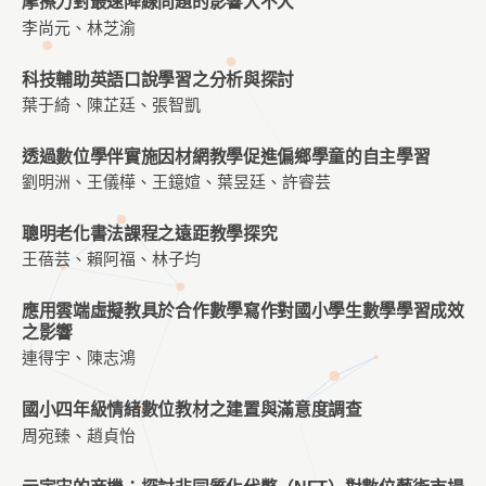
摩擦力對最速降線問題的影響大不大
李尚元、林芝渝
科技輔助英語口說學習之分析與探討
葉于綺、陳芷廷、張智凱
透過數位學伴實施因材網教學促進偏鄉學童的自主學習
劉明洲、王儀樺、王鐿媗、葉昱廷、許睿芸
聰明老化書法課程之遠距教學探究
王蓓芸、賴阿福、林子均
應用雲端虛擬教具於合作數學寫作對國小學生數學學習成效
之影響
連得宇、陳志鴻
國小四年級情緒數位教材之建置與滿意度調查
周宛臻、趙貞怡