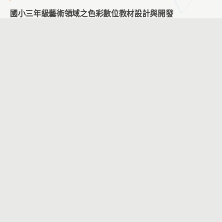
國小三年級藝術領域之色彩數位教材設計與開發
姜品聿、張循鋰
PIRLS 多層次提問融入數位學習平台教學對國小學童閱讀
理解能力與閱讀態度之研究
陳盈如、崔夢萍
運用AR適地性遊戲與數位圖像遊戲於客語教學之研究
張立妍、王健華
應用自我檢核策略於教育機器人教學對國小數學學習扶助考
試評估與後設認知之影響
葉思吟、陳素芬
圖像結合創造性思維教學對低年級學童創造性問題解決能力
之影響
黃琴雅、江汶宸、楊智為
運算思維融入國小中年級英語字母拼讀教學法之互動式多媒