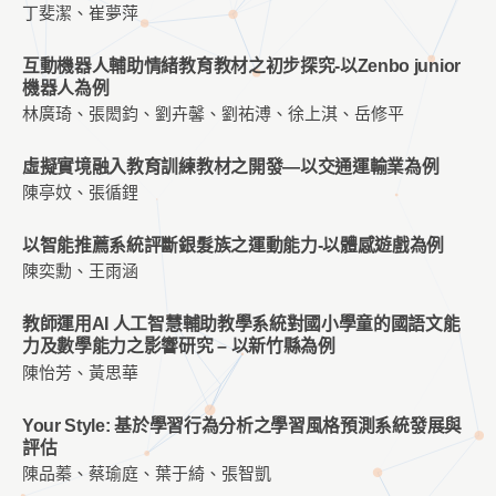
丁斐潔、崔夢萍
互動機器人輔助情緒教育教材之初步探究-以Zenbo junior
機器人為例
林廣琦、張閎鈞、劉卉馨、劉祐溥、徐上淇、岳修平
虛擬實境融入教育訓練教材之開發—以交通運輸業為例
陳亭妏、張循鋰
以智能推薦系統評斷銀髮族之運動能力-以體感遊戲為例
陳奕勳、王雨涵
教師運用AI 人工智慧輔助教學系統對國小學童的國語文能
力及數學能力之影響研究 – 以新竹縣為例
陳怡芳、黃思華
Your Style: 基於學習行為分析之學習風格預測系統發展與
評估
陳品蓁、蔡瑜庭、葉于綺、張智凱