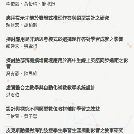
李俊毅、黃怡晴、施淑娟
應用提示功能於聯想式推理作答與題型設計之研究
賴建宏、胡柏毅
探討應用是非題思考模式於選擇題作答對學習成就之影響
賴建宏、張雲得
探討臉部辨識擴增實境應用於高中生線上英語同步遠距之影
響
吳宥靜、陳思維
虛實整合之教學與自動化補救教學系統設計
洪君伯
設計與探究不同類型數位教材輔助學習之效益
王怡萱、黃子馨
皮克斯動畫對海豹肢症學生學習生涯規劃影響之敘事研究