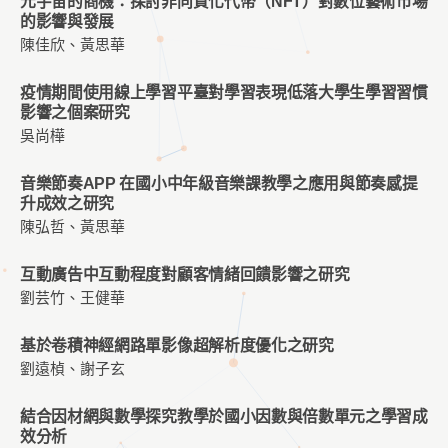
元宇宙的商機：探討非同質化代幣（NFT）對數位藝術市場
的影響與發展
陳佳欣、黃思華
疫情期間使用線上學習平臺對學習表現低落大學生學習習慣
影響之個案研究
吳尚樺
音樂節奏APP 在國小中年級音樂課教學之應用與節奏感提
升成效之研究
陳弘哲、黃思華
互動廣告中互動程度對顧客情緒回饋影響之研究
劉芸竹、王健華
基於卷積神經網路單影像超解析度優化之研究
劉遠楨、謝子玄
結合因材網與數學探究教學於國小因數與倍數單元之學習成
效分析