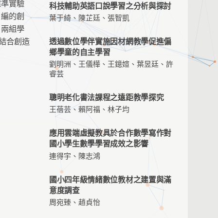
採準實驗
科技輔助英語口說學習之分析與探討
自編的創
葉于綺、陳芷廷、張智凱
。兩組學
結合創造
透過數位學伴實施因材網教學促進偏
鄉學童的自主學習
劉明洲、王儀樺、王鐿媗、葉昱廷、許
睿芸
聰明老化書法課程之遠距教學探究
王蓓芸、賴阿福、林子均
應用雲端虛擬教具於合作數學寫作對
國小學生數學學習成效之影響
連得宇、陳志鴻
國小四年級情緒數位教材之建置與滿
意度調查
周宛臻、趙貞怡