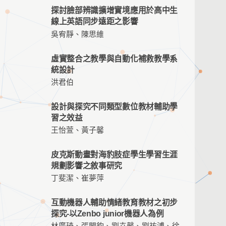
探討臉部辨識擴增實境應用於高中生
線上英語同步遠距之影響
吳宥靜、陳思維
虛實整合之教學與自動化補救教學系
統設計
洪君伯
設計與探究不同類型數位教材輔助學
習之效益
王怡萱、黃子馨
皮克斯動畫對海豹肢症學生學習生涯
規劃影響之敘事研究
丁斐潔、崔夢萍
互動機器人輔助情緒教育教材之初步
探究-以Zenbo junior機器人為例