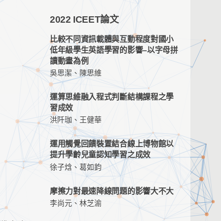
2022 ICEET論文
比較不同資訊載體與互動程度對國小
低年級學生英語學習的影響–以字母拼
讀動畫為例
吳思潔、陳思維
運算思維融入程式判斷結構課程之學
習成效
洪阡珈、王健華
運用觸覺回饋裝置結合線上博物館以
提升學齡兒童認知學習之成效
徐子焓、葛如鈞
摩擦力對最速降線問題的影響大不大
李尚元、林芝渝