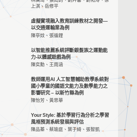
林廣琦、張閎鈞、劉卉馨、劉祐溥、徐
上淇、岳修平
虛擬實境融入教育訓練教材之開發—
以交通運輸業為例
陳亭妏、張循鋰
以智能推薦系統評斷銀髮族之運動能
力-以體感遊戲為例
陳奕勳、王雨涵
教師運用AI 人工智慧輔助教學系統對
國小學童的國語文能力及數學能力之
影響研究 – 以新竹縣為例
陳怡芳、黃思華
Your Style: 基於學習行為分析之學習
風格預測系統發展與評估
陳品蓁、蔡瑜庭、葉于綺、張智凱