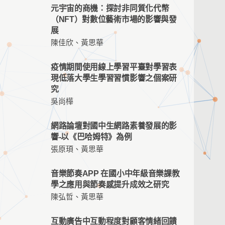
元宇宙的商機：探討非同質化代幣
（NFT）對數位藝術市場的影響與發
展
陳佳欣、黃思華
疫情期間使用線上學習平臺對學習表
現低落大學生學習習慣影響之個案研
究
吳尚樺
網路論壇對國中生網路素養發展的影
響-以《巴哈姆特》為例
張原頊、黃思華
音樂節奏APP 在國小中年級音樂課教
學之應用與節奏感提升成效之研究
陳弘哲、黃思華
互動廣告中互動程度對顧客情緒回饋