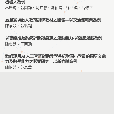
機器人為例
林廣琦、張閎鈞、劉卉馨、劉祐溥、徐上淇、岳修平
虛擬實境融入教育訓練教材之開發—以交通運輸業為例
陳亭妏、張循鋰
以智能推薦系統評斷銀髮族之運動能力-以體感遊戲為例
陳奕勳、王雨涵
教師運用AI 人工智慧輔助教學系統對國小學童的國語文能
力及數學能力之影響研究 – 以新竹縣為例
陳怡芳、黃思華
Your Style: 基於學習行為分析之學習風格預測系統發展與
評估
陳品蓁、蔡瑜庭、葉于綺、張智凱
國小三年級藝術領域之色彩數位教材設計與開發
姜品聿、張循鋰