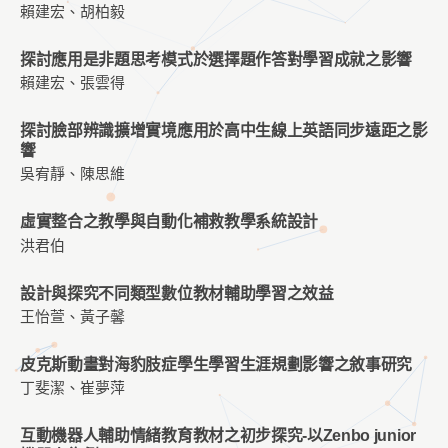
賴建宏、胡柏毅
探討應用是非題思考模式於選擇題作答對學習成就之影響
賴建宏、張雲得
探討臉部辨識擴增實境應用於高中生線上英語同步遠距之影
響
吳宥靜、陳思維
虛實整合之教學與自動化補救教學系統設計
洪君伯
設計與探究不同類型數位教材輔助學習之效益
王怡萱、黃子馨
皮克斯動畫對海豹肢症學生學習生涯規劃影響之敘事研究
丁斐潔、崔夢萍
互動機器人輔助情緒教育教材之初步探究-以Zenbo junior