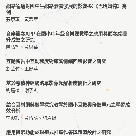
網路論壇對國中生網路素養發展的影響-以《巴哈姆特》為
例
張原頊、黃思華
音樂節奏APP 在國小中年級音樂課教學之應用與節奏感提
升成效之研究
陳弘哲、黃思華
互動廣告中互動程度對顧客情緒回饋影響之研究
劉芸竹、王健華
基於卷積神經網路單影像超解析度優化之研究
劉遠楨、謝子玄
結合因材網與數學探究教學於國小因數與倍數單元之學習成
效分析
李俊毅、黃怡晴、施淑娟
應用提示功能於聯想式推理作答與題型設計之研究