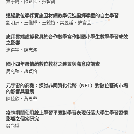
葉于綺、陳芷廷、張智凱
透過數位學伴實施因材網教學促進偏鄉學童的自主學習
劉明洲、王儀樺、王鐿媗、葉昱廷、許睿芸
應用雲端虛擬教具於合作數學寫作對國小學生數學學習成效
之影響
連得宇、陳志鴻
國小四年級情緒數位教材之建置與滿意度調查
周宛臻、趙貞怡
元宇宙的商機：探討非同質化代幣（NFT）對數位藝術市場
的影響與發展
陳佳欣、黃思華
疫情期間使用線上學習平臺對學習表現低落大學生學習習慣
影響之個案研究
吳尚樺