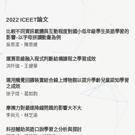
2022 ICEET論文
比較不同資訊載體與互動程度對國小低年級學生英語學習的
影響–以字母拼讀動畫為例
吳思潔、陳思維
運算思維融入程式判斷結構課程之學習成效
洪阡珈、王健華
運用觸覺回饋裝置結合線上博物館以提升學齡兒童認知學習
之成效
徐子焓、葛如鈞
摩擦力對最速降線問題的影響大不大
李尚元、林芝渝
科技輔助英語口說學習之分析與探討