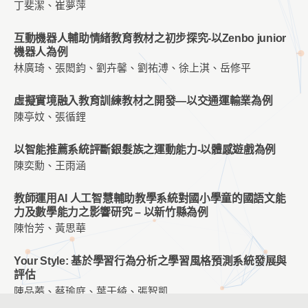
丁斐潔、崔夢萍
互動機器人輔助情緒教育教材之初步探究-以Zenbo junior
機器人為例
林廣琦、張閎鈞、劉卉馨、劉祐溥、徐上淇、岳修平
虛擬實境融入教育訓練教材之開發—以交通運輸業為例
陳亭妏、張循鋰
以智能推薦系統評斷銀髮族之運動能力-以體感遊戲為例
陳奕勳、王雨涵
教師運用AI 人工智慧輔助教學系統對國小學童的國語文能
力及數學能力之影響研究 – 以新竹縣為例
陳怡芳、黃思華
Your Style: 基於學習行為分析之學習風格預測系統發展與
評估
陳品蓁、蔡瑜庭、葉于綺、張智凱