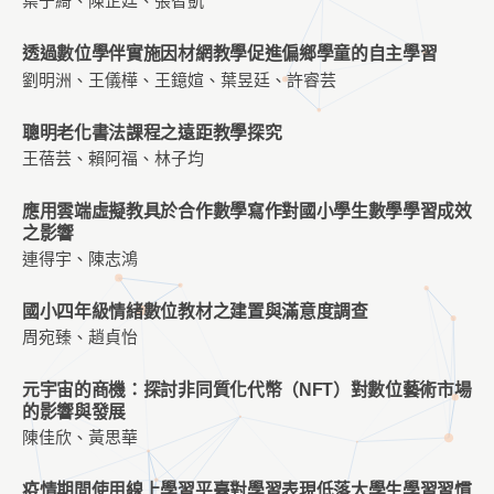
葉于綺、陳芷廷、張智凱
透過數位學伴實施因材網教學促進偏鄉學童的自主學習
劉明洲、王儀樺、王鐿媗、葉昱廷、許睿芸
聰明老化書法課程之遠距教學探究
王蓓芸、賴阿福、林子均
應用雲端虛擬教具於合作數學寫作對國小學生數學學習成效
之影響
連得宇、陳志鴻
國小四年級情緒數位教材之建置與滿意度調查
周宛臻、趙貞怡
元宇宙的商機：探討非同質化代幣（NFT）對數位藝術市場
的影響與發展
陳佳欣、黃思華
疫情期間使用線上學習平臺對學習表現低落大學生學習習慣