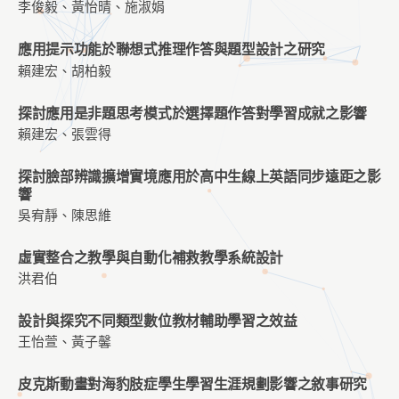
李俊毅、黃怡晴、施淑娟
應用提示功能於聯想式推理作答與題型設計之研究
賴建宏、胡柏毅
探討應用是非題思考模式於選擇題作答對學習成就之影響
賴建宏、張雲得
探討臉部辨識擴增實境應用於高中生線上英語同步遠距之影
響
吳宥靜、陳思維
虛實整合之教學與自動化補救教學系統設計
洪君伯
設計與探究不同類型數位教材輔助學習之效益
王怡萱、黃子馨
皮克斯動畫對海豹肢症學生學習生涯規劃影響之敘事研究