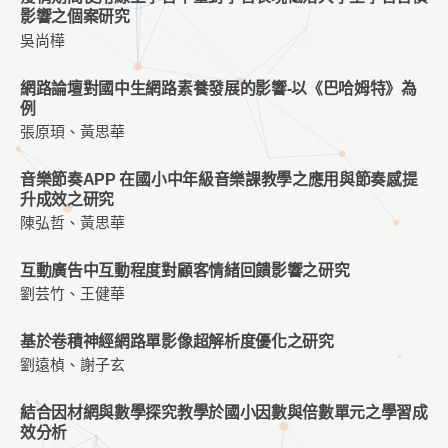
影響之個案研究
吳尚樺
網路論壇對國中生網路素養發展的影響-以《巴哈姆特》為
例
張原頊、黃思華
音樂節奏APP 在國小中年級音樂課教學之應用與節奏感提
升成效之研究
陳弘哲、黃思華
互動廣告中互動程度對顧客情緒回饋影響之研究
劉芸竹、王健華
基於卷積神經網路單影像超解析度優化之研究
劉遠楨、謝子玄
結合因材網與數學探究教學於國小因數與倍數單元之學習成
效分析