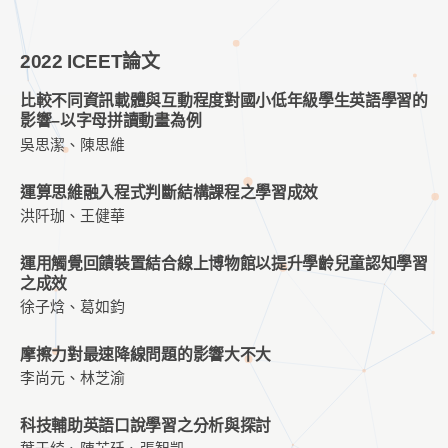
2022 ICEET論文
比較不同資訊載體與互動程度對國小低年級學生英語學習的
影響–以字母拼讀動畫為例
吳思潔、陳思維
運算思維融入程式判斷結構課程之學習成效
洪阡珈、王健華
運用觸覺回饋裝置結合線上博物館以提升學齡兒童認知學習
之成效
徐子焓、葛如鈞
摩擦力對最速降線問題的影響大不大
李尚元、林芝渝
科技輔助英語口說學習之分析與探討