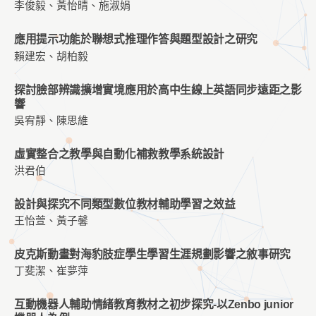
李俊毅、黃怡晴、施淑娟
應用提示功能於聯想式推理作答與題型設計之研究
賴建宏、胡柏毅
探討臉部辨識擴增實境應用於高中生線上英語同步遠距之影
響
吳宥靜、陳思維
虛實整合之教學與自動化補救教學系統設計
洪君伯
設計與探究不同類型數位教材輔助學習之效益
王怡萱、黃子馨
皮克斯動畫對海豹肢症學生學習生涯規劃影響之敘事研究
丁斐潔、崔夢萍
互動機器人輔助情緒教育教材之初步探究-以Zenbo junior