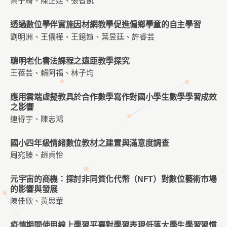
葉于綺、陳芷廷、張智凱
透過數位學伴實施因材網教學促進偏鄉學童的自主學習
劉明洲、王儀樺、王鐿媗、葉昱廷、許睿芸
聰明老化書法課程之遠距教學探究
王蓓芸、賴阿福、林子均
應用雲端虛擬教具於合作數學寫作對國小學生數學學習成效
之影響
連得宇、陳志鴻
國小四年級情緒數位教材之建置與滿意度調查
周宛臻、趙貞怡
元宇宙的商機：探討非同質化代幣（NFT）對數位藝術市場
的影響與發展
陳佳欣、黃思華
疫情期間使用線上學習平臺對學習表現低落大學生學習習慣