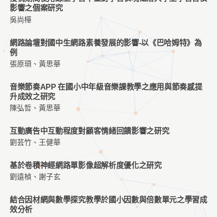
影響之個案研究
吳尚樺
網路論壇對國中生網路素養發展的影響-以《巴哈姆特》為
例
張原頊、黃思華
音樂節奏APP 在國小中年級音樂課教學之應用與節奏感提
升成效之研究
陳弘哲、黃思華
互動廣告中互動程度對顧客情緒回饋影響之研究
劉芸竹、王健華
基於卷積神經網路單影像超解析度優化之研究
劉遠楨、謝子玄
結合因材網與數學探究教學於國小因數與倍數單元之學習成
效分析