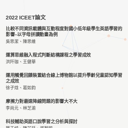
2022 ICEET論文
比較不同資訊載體與互動程度對國小低年級學生英語學習的
影響–以字母拼讀動畫為例
吳思潔、陳思維
運算思維融入程式判斷結構課程之學習成效
洪阡珈、王健華
運用觸覺回饋裝置結合線上博物館以提升學齡兒童認知學習
之成效
徐子焓、葛如鈞
摩擦力對最速降線問題的影響大不大
李尚元、林芝渝
科技輔助英語口說學習之分析與探討