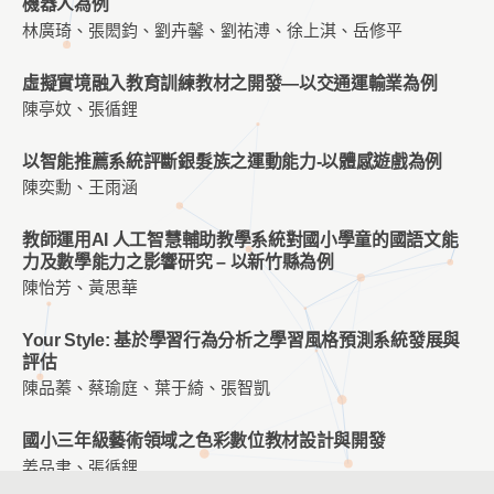
機器人為例
林廣琦、張閎鈞、劉卉馨、劉祐溥、徐上淇、岳修平
虛擬實境融入教育訓練教材之開發—以交通運輸業為例
陳亭妏、張循鋰
以智能推薦系統評斷銀髮族之運動能力-以體感遊戲為例
陳奕勳、王雨涵
教師運用AI 人工智慧輔助教學系統對國小學童的國語文能
力及數學能力之影響研究 – 以新竹縣為例
陳怡芳、黃思華
Your Style: 基於學習行為分析之學習風格預測系統發展與
評估
陳品蓁、蔡瑜庭、葉于綺、張智凱
國小三年級藝術領域之色彩數位教材設計與開發
姜品聿、張循鋰