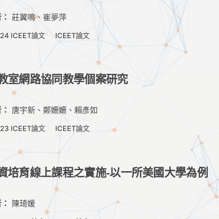
者：
莊翼鳴、崔夢萍
024 ICEET論文
ICEET論文
教室網路協同教學個案研究
者：
唐宇新、鄭姍姍、賴彥如
023 ICEET論文
ICEET論文
資培育線上課程之實施-以一所美國大學為例
者：
陳琦媛