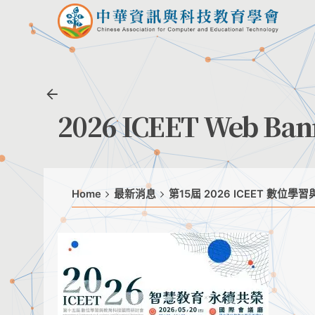
Skip
to
content
2026 ICEET Web Ban
Home
最新消息
第15屆 2026 ICEET 數