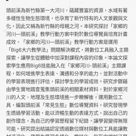
頭前溪為新竹縣第一大河川，蘊藏豐富的資源，水域有著
多樣性生物生態環境，也孕育了新竹特有的人文景觀與文
化，因此又稱為新竹縣的母親之河。本研究探討「家鄉的
河川—頭前溪」教學行動方案中對於數位導覽員培育計畫
成效，「家鄉的河川—頭前溪」教學行動方案是運用
「Big6大六教學法」問題解決模式，將數位工具融入主題
探索，讓學生從體驗中加深對課程內容的印象。本論文探
索學生應用Big6技能融入在「家鄉河川-頭前溪」主題課
程，如何增進學生表達、溝通和分享的能力，並對活動中
的學習表現進行評估，探討學生的學習成效。研究步驟藉
由學生實地踏查蒐集頭前溪的相關素材資料，對於家鄉河
川的人文、地理及生態環境進一步瞭解後，運用數位工
具，編製頭前溪「常見生態」數位導覽資料。研究發現學
生透過學習活動，能以流暢生動的表達方式，說出自己的
創作理念，為自己的學習歷程留下紀錄，讓學習變得無限
可能。研究提出結論認定透過數位媒材與數位工具能讓教