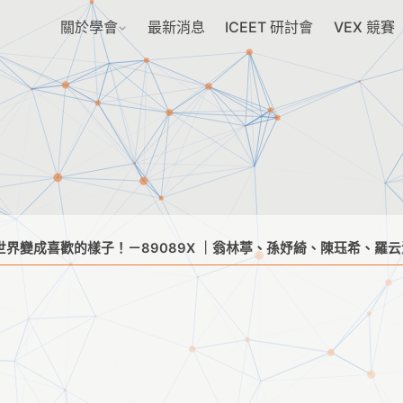
關於學會
最新消息
ICEET 研討會
VEX 競賽
世界變成喜歡的樣子！－89089X ｜翁林葶、孫妤綺、陳珏希、羅