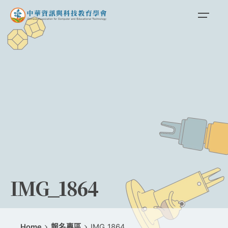
Skip
to
content
IMG_1864
Home
報名專區
IMG_1864