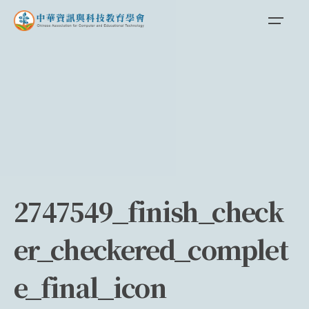
Skip
to
content
2747549_finish_check
er_checkered_complet
e_final_icon