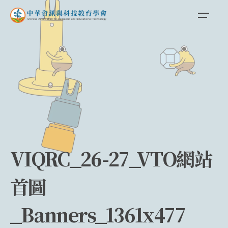
Skip
to
content
VIQRC_26-27_VTO網站
首圖
_Banners_1361x477