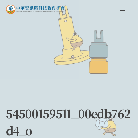
Skip
to
content
54500159511_00edb762
d4_o