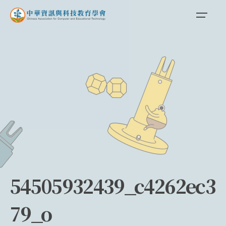
Skip
to
content
54505932439_c4262ec3
79_o