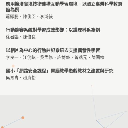
應用擴增實境技術建構互動學習環境－以國立臺灣科學教育
館為例
蕭顯勝、陳俊臣、李鴻毅
行動競賽系統對學習成效影響：以護理科系為例
徐君臨、陳俊良
以相片為中心的行動註記系統去支援偶發性學習
李良一、江侊紘、吳孟修、許博盛、曾鼎元、陳國棟
國小「網路安全課程」電腦教學遊戲教材之建置與研究
吳青青、趙貞怡