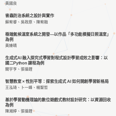
黃國良
害蟲防治系統之設計與實作
蘇宥睿、吳政原、陳宥融
極端氣候溫室系統之開發—以作品「多功能模擬日照溫室」
為例
黃嫀晴
生成式AI 融入探究式學習對程式設計學習成效之影響：以
國二Python 課程為例
關宇亨、張循鋰
智慧教室 × 性別平等：探索生成式 AI 如何開創學習新格局
王泓琦、卜一峰、楊聖哲
基於學習動機理論的數位遊戲式教材設計研究：以資源回收
為例
陳湘婷、張循鋰