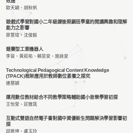
效應
歐天穎、胡秋帆
遊戲式學習對國小二年級課後照顧班學童的閱讀興趣和理解
能力之影響
廖薏瑄、沈俊毅
競賽型工業機器人
李晉、黃崧祐、賴昱安、施詠安
Technological Pedagogical Content Knowledge
(TPACK)框架應用於教師數位素養之探究
連慧穎
運用數位教材結合不同教學策略輔助國小音樂學習初探
王怡萱、莊雅筑
互動式雙語自然電子書對國中資優新生問題解決學習影響初
探
邱進坤、盧玉玲