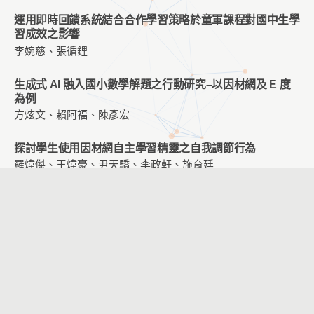
運用即時回饋系統結合合作學習策略於童軍課程對國中生學
習成效之影響
李婉慈、張循鋰
生成式 AI 融入國小數學解題之行動研究–以因材網及 E 度
為例
方炫文、賴阿福、陳彥宏
探討學生使用因材網自主學習精靈之自我調節行為
羅煒傑、王煒豪、尹天驕、李政軒、施育廷
數學教育的數位轉型：從數據洞見到課堂實踐
朱遠雪、陳心瑩、吳雅芬
AI 輔助程式設計與數據分析學習中的人機互動行為分析
施育廷、李政軒
應用虛擬實境於博物館導覽教學對大學生學習成效與科技接
受度之影響研究：以淡江大學海事博物館為例