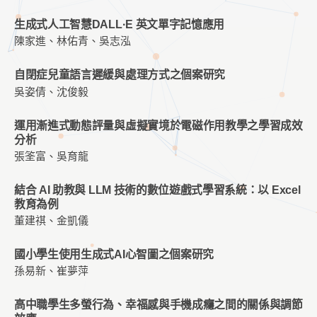
生成式人工智慧DALL·E 英文單字記憶應用
陳家進、林佑青、吳志泓
自閉症兒童語言遲緩與處理方式之個案研究
吳姿倩、沈俊毅
運用漸進式動態評量與虛擬實境於電磁作用教學之學習成效
分析
張筌富、吳育龍
結合 AI 助教與 LLM 技術的數位遊戲式學習系統：以 Excel
教育為例
董建祺、金凱儀
國小學生使用生成式AI心智圖之個案研究
孫易新、崔夢萍
高中職學生多螢行為、幸福感與手機成癮之間的關係與調節