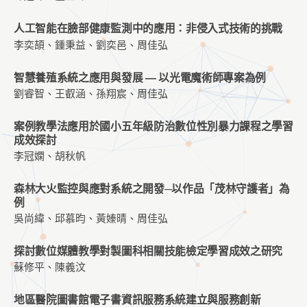
人工智能在臉部健康監測中的應用：非侵入式技術的挑戰
李奕頡、鍾秉益、劉奕邑、周佳弘
智慧養殖系統之應用與發展 — 以光電魔術師專案為例
劉睿智、王叡涵、孫翔宸、周佳弘
案例教學法應用於國小五年級防治數位性別暴力課程之學習
成效探討
李冠嫻、胡秋帆
森林大火監控與應對系統之開發─以作品「茂林守護者」為
例
吳尚緯、邱慕昀、黃嫀晴、周佳弘
探討數位媒體教學對製圖科相關技能檢定學習成效之研究
蘇修平、陳義汶
地區醫院圖書館電子書資訊服務系統建立與服務創新