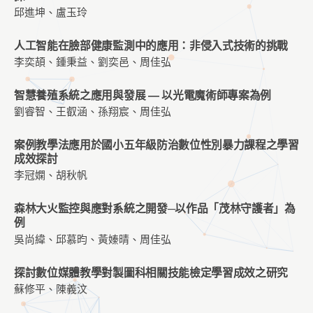
邱進坤、盧玉玲
人工智能在臉部健康監測中的應用：非侵入式技術的挑戰
李奕頡、鍾秉益、劉奕邑、周佳弘
智慧養殖系統之應用與發展 — 以光電魔術師專案為例
劉睿智、王叡涵、孫翔宸、周佳弘
案例教學法應用於國小五年級防治數位性別暴力課程之學習
成效探討
李冠嫻、胡秋帆
森林大火監控與應對系統之開發─以作品「茂林守護者」為
例
吳尚緯、邱慕昀、黃嫀晴、周佳弘
探討數位媒體教學對製圖科相關技能檢定學習成效之研究
蘇修平、陳義汶