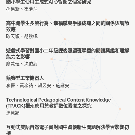
國小學生使用生成式AI心智圖之個案研究
孫易新、崔夢萍
高中職學生多螢行為、幸福感與手機成癮之間的關係與調節
效應
歐天穎、胡秋帆
遊戲式學習對國小二年級課後照顧班學童的閱讀興趣和理解
能力之影響
廖薏瑄、沈俊毅
競賽型工業機器人
李晉、黃崧祐、賴昱安、施詠安
Technological Pedagogical Content Knowledge
(TPACK)框架應用於教師數位素養之探究
連慧穎
互動式雙語自然電子書對國中資優新生問題解決學習影響初
探