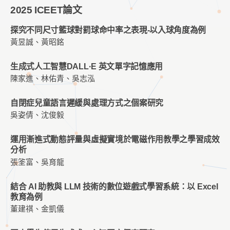
2025 ICEET論文
探究不同尺寸籃球對罰球命中率之表現-以入球角度為例
黃昱誠、黃昭銘
生成式人工智慧DALL·E 英文單字記憶應用
陳家進、林佑青、吳志泓
自閉症兒童語言遲緩與處理方式之個案研究
吳姿倩、沈俊毅
運用漸進式動態評量與虛擬實境於電磁作用教學之學習成效
分析
張筌富、吳育龍
結合 AI 助教與 LLM 技術的數位遊戲式學習系統：以 Excel
教育為例
董建祺、金凱儀