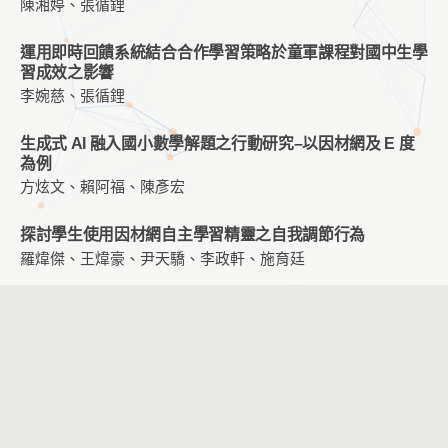
陳湘婷、張循鋰
運用即時回饋系統結合合作學習策略於童軍課程對國中生學
習成效之影響
李婉慈、張循鋰
生成式 AI 融入國小數學解題之行動研究–以因材網及 E 度
為例
方炫文、賴阿福、陳彥宏
探討學生使用因材網自主學習精靈之自我調節行為
羅煒傑、王煒豪、尹天驕、李政軒、施育廷
數學教育的數位轉型：從數據洞見到課堂實踐
朱遠雪、陳心瑩、吳雅芬
AI 輔助程式設計與數據分析學習中的人機互動行為分析
施育廷、李政軒