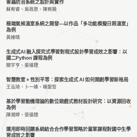
害蟲防治系統之設計與實作
蘇宥睿、吳政原、陳宥融
極端氣候溫室系統之開發—以作品「多功能模擬日照溫室」
為例
黃嫀晴
生成式AI 融入探究式學習對程式設計學習成效之影響：以
國二Python 課程為例
關宇亨、張循鋰
智慧教室 × 性別平等：探索生成式 AI 如何開創學習新格局
王泓琦、卜一峰、楊聖哲
基於學習動機理論的數位遊戲式教材設計研究：以資源回收
為例
陳湘婷、張循鋰
運用即時回饋系統結合合作學習策略於童軍課程對國中生學
習成效之影響