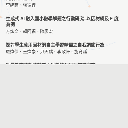
李婉慈、張循鋰
生成式 AI 融入國小數學解題之行動研究–以因材網及 E 度
為例
方炫文、賴阿福、陳彥宏
探討學生使用因材網自主學習精靈之自我調節行為
羅煒傑、王煒豪、尹天驕、李政軒、施育廷
數學教育的數位轉型：從數據洞見到課堂實踐
朱遠雪、陳心瑩、吳雅芬
AI 輔助程式設計與數據分析學習中的人機互動行為分析
施育廷、李政軒
應用虛擬實境於博物館導覽教學對大學生學習成效與科技接
受度之影響研究：以淡江大學海事博物館為例
林楷傑、林逸農