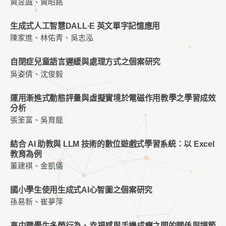
黃昱誠、黃昭銘
生成式人工智慧DALL·E 英文單字記憶應用
陳家進、林佑青、吳志泓
自閉症兒童語言遲緩與處理方式之個案研究
吳姿倩、沈俊毅
運用漸進式動態評量與虛擬實境於電磁作用教學之學習成效
分析
張筌富、吳育龍
結合 AI 助教與 LLM 技術的數位遊戲式學習系統：以 Excel
教育為例
董建祺、金凱儀
國小學生使用生成式AI心智圖之個案研究
孫易新、崔夢萍
高中職學生多螢行為、幸福感與手機成癮之間的關係與調節