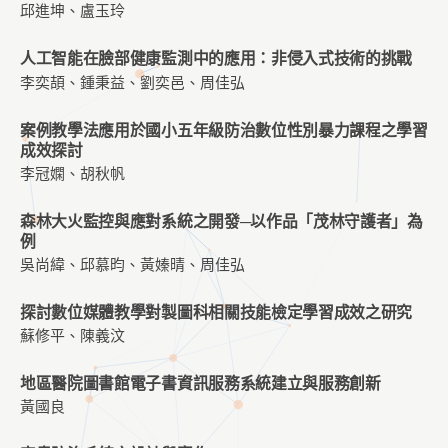
邱進坤、盧玉玲
人工智能在臉部健康監測中的應用：非侵入式技術的挑戰
李奕頡、鍾秉益、劉奕邑、周佳弘
案例教學法應用於國小五年級防治數位性別暴力課程之學習
成效探討
李冠嫻、胡秋帆
森林大火監控與應對系統之開發─以作品「茂林守護者」為
例
吳尚緯、邱慕昀、黃嫀晴、周佳弘
探討數位媒體教學對製圖科相關技能檢定學習成效之研究
蘇修平、陳義汶
地區醫院圖書館電子書資訊服務系統建立與服務創新
黃國良