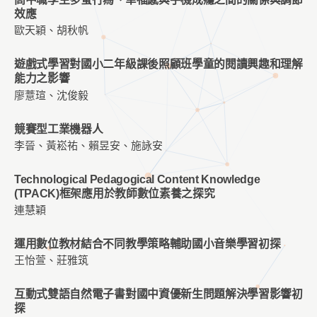
效應
歐天穎、胡秋帆
遊戲式學習對國小二年級課後照顧班學童的閱讀興趣和理解
能力之影響
廖薏瑄、沈俊毅
競賽型工業機器人
李晉、黃崧祐、賴昱安、施詠安
Technological Pedagogical Content Knowledge
(TPACK)框架應用於教師數位素養之探究
連慧穎
運用數位教材結合不同教學策略輔助國小音樂學習初探
王怡萱、莊雅筑
互動式雙語自然電子書對國中資優新生問題解決學習影響初
探