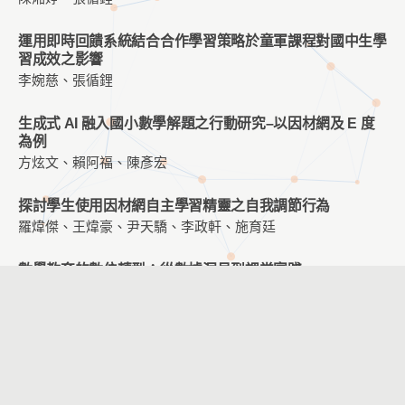
運用即時回饋系統結合合作學習策略於童軍課程對國中生學
習成效之影響
李婉慈、張循鋰
生成式 AI 融入國小數學解題之行動研究–以因材網及 E 度
為例
方炫文、賴阿福、陳彥宏
探討學生使用因材網自主學習精靈之自我調節行為
羅煒傑、王煒豪、尹天驕、李政軒、施育廷
數學教育的數位轉型：從數據洞見到課堂實踐
朱遠雪、陳心瑩、吳雅芬
AI 輔助程式設計與數據分析學習中的人機互動行為分析
施育廷、李政軒
比較線上視訊及虛擬替身應用在生涯輔導對生涯自我效能之