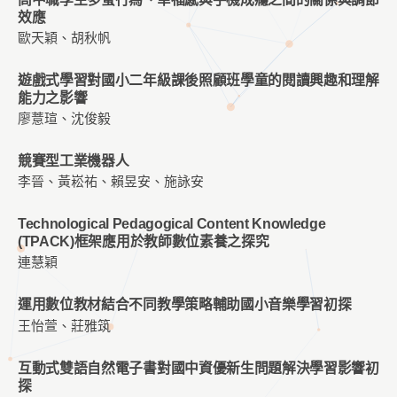
效應
歐天穎、胡秋帆
遊戲式學習對國小二年級課後照顧班學童的閱讀興趣和理解
能力之影響
廖薏瑄、沈俊毅
競賽型工業機器人
李晉、黃崧祐、賴昱安、施詠安
Technological Pedagogical Content Knowledge
(TPACK)框架應用於教師數位素養之探究
連慧穎
運用數位教材結合不同教學策略輔助國小音樂學習初探
王怡萱、莊雅筑
互動式雙語自然電子書對國中資優新生問題解決學習影響初
探