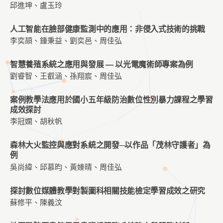
邱進坤、盧玉玲
人工智能在臉部健康監測中的應用：非侵入式技術的挑戰
李奕頡、鍾秉益、劉奕邑、周佳弘
智慧養殖系統之應用與發展 — 以光電魔術師專案為例
劉睿智、王叡涵、孫翔宸、周佳弘
案例教學法應用於國小五年級防治數位性別暴力課程之學習
成效探討
李冠嫻、胡秋帆
森林大火監控與應對系統之開發─以作品「茂林守護者」為
例
吳尚緯、邱慕昀、黃嫀晴、周佳弘
探討數位媒體教學對製圖科相關技能檢定學習成效之研究
蘇修平、陳義汶