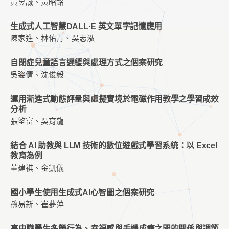
黃昱誠、黃昭銘
生成式人工智慧DALL·E 英文單字記憶應用
陳家進、林佑青、吳志泓
自閉症兒童語言遲緩與處理方式之個案研究
吳姿倩、沈俊毅
運用漸進式動態評量與虛擬實境於電磁作用教學之學習成效
分析
張筌富、吳育龍
結合 AI 助教與 LLM 技術的數位遊戲式學習系統：以 Excel
教育為例
董建祺、金凱儀
國小學生使用生成式AI心智圖之個案研究
孫易新、崔夢萍
高中職學生多螢行為、幸福感與手機成癮之間的關係與調節