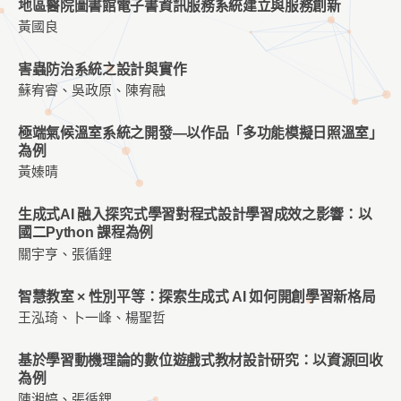
地區醫院圖書館電子書資訊服務系統建立與服務創新
黃國良
害蟲防治系統之設計與實作
蘇宥睿、吳政原、陳宥融
極端氣候溫室系統之開發—以作品「多功能模擬日照溫室」
為例
黃嫀晴
生成式AI 融入探究式學習對程式設計學習成效之影響：以
國二Python 課程為例
關宇亨、張循鋰
智慧教室 × 性別平等：探索生成式 AI 如何開創學習新格局
王泓琦、卜一峰、楊聖哲
基於學習動機理論的數位遊戲式教材設計研究：以資源回收
為例
陳湘婷、張循鋰