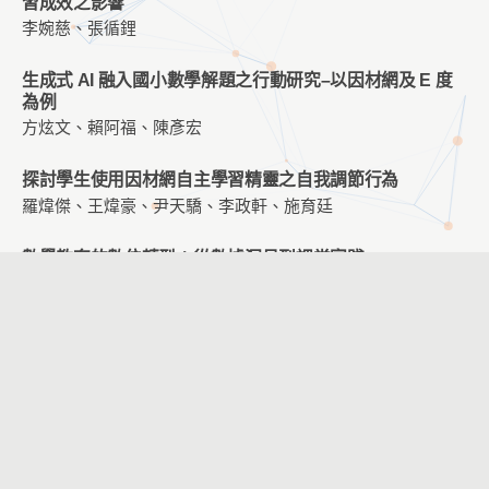
習成效之影響
李婉慈、張循鋰
生成式 AI 融入國小數學解題之行動研究–以因材網及 E 度
為例
方炫文、賴阿福、陳彥宏
探討學生使用因材網自主學習精靈之自我調節行為
羅煒傑、王煒豪、尹天驕、李政軒、施育廷
數學教育的數位轉型：從數據洞見到課堂實踐
朱遠雪、陳心瑩、吳雅芬
AI 輔助程式設計與數據分析學習中的人機互動行為分析
施育廷、李政軒
應用虛擬實境於博物館導覽教學對大學生學習成效與科技接
受度之影響研究：以淡江大學海事博物館為例
林楷傑、林逸農