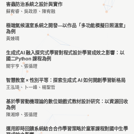
害蟲防治系統之設計與實作
蘇宥睿、吳政原、陳宥融
極端氣候溫室系統之開發—以作品「多功能模擬日照溫室」
為例
黃嫀晴
生成式AI 融入探究式學習對程式設計學習成效之影響：以
國二Python 課程為例
關宇亨、張循鋰
智慧教室 × 性別平等：探索生成式 AI 如何開創學習新格局
王泓琦、卜一峰、楊聖哲
基於學習動機理論的數位遊戲式教材設計研究：以資源回收
為例
陳湘婷、張循鋰
運用即時回饋系統結合合作學習策略於童軍課程對國中生學