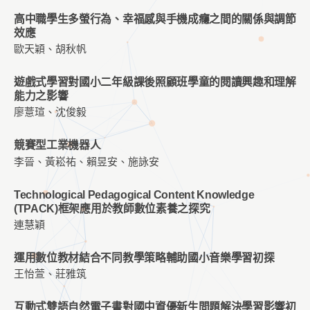
高中職學生多螢行為、幸福感與手機成癮之間的關係與調節
效應
歐天穎、胡秋帆
遊戲式學習對國小二年級課後照顧班學童的閱讀興趣和理解
能力之影響
廖薏瑄、沈俊毅
競賽型工業機器人
李晉、黃崧祐、賴昱安、施詠安
Technological Pedagogical Content Knowledge
(TPACK)框架應用於教師數位素養之探究
連慧穎
運用數位教材結合不同教學策略輔助國小音樂學習初探
王怡萱、莊雅筑
互動式雙語自然電子書對國中資優新生問題解決學習影響初