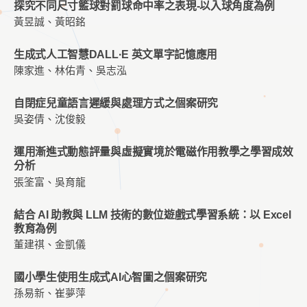
探究不同尺寸籃球對罰球命中率之表現-以入球角度為例
黃昱誠、黃昭銘
生成式人工智慧DALL·E 英文單字記憶應用
陳家進、林佑青、吳志泓
自閉症兒童語言遲緩與處理方式之個案研究
吳姿倩、沈俊毅
運用漸進式動態評量與虛擬實境於電磁作用教學之學習成效
分析
張筌富、吳育龍
結合 AI 助教與 LLM 技術的數位遊戲式學習系統：以 Excel
教育為例
董建祺、金凱儀
國小學生使用生成式AI心智圖之個案研究
孫易新、崔夢萍