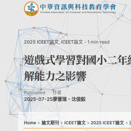
Skip
to
content
2025 ICEET論文
ICEET論文
1 min read
遊戲式學習對國小二年
解能力之影響
Published
作者
2025-07-25
廖薏瑄、沈俊毅
Home
論文期刊
ICEET論文
2025 ICEET論文