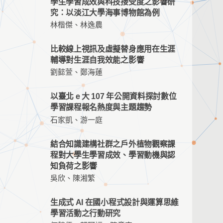
學生學習成效與科技接受度之影響研
究：以淡江大學海事博物館為例
林楷傑、林逸農
比較線上視訊及虛擬替身應用在生涯
輔導對生涯自我效能之影響
劉懿萱、鄭海蓮
以臺北 e 大 107 年公開資料探討數位
學習課程報名熱度與主題趨勢
石家凱、游一庭
結合知識建構社群之戶外植物觀察課
程對大學生學習成效、學習動機與認
知負荷之影響
吳欣、陳湘繁
生成式 AI 在國小程式設計與運算思維
學習活動之行動研究