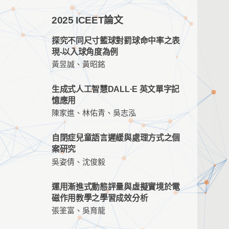
2025 ICEET論文
探究不同尺寸籃球對罰球命中率之表
現-以入球角度為例
黃昱誠、黃昭銘
生成式人工智慧DALL·E 英文單字記
憶應用
陳家進、林佑青、吳志泓
自閉症兒童語言遲緩與處理方式之個
案研究
吳姿倩、沈俊毅
運用漸進式動態評量與虛擬實境於電
磁作用教學之學習成效分析
張筌富、吳育龍