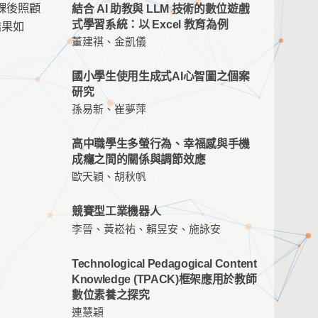
課後照顧
結合 AI 助教與 LLM 技術的數位遊戲
式學習系統：以 Excel 教育為例
結果如
董建祺、金凱儀
國小學生使用生成式AI心智圖之個案
研究
孫易新、崔夢萍
高中職學生多螢行為、幸福感與手機
成癮之間的關係與調節效應
歐天穎、胡秋帆
競賽型工業機器人
李晉、黃崧祐、賴昱安、施詠安
Technological Pedagogical Content
Knowledge (TPACK)框架應用於教師
數位素養之探究
連慧穎