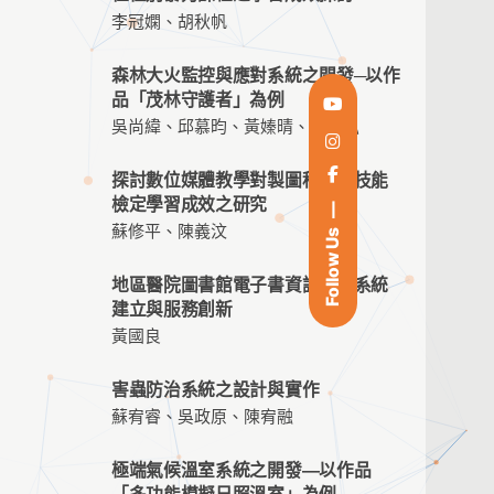
李冠嫻、胡秋帆
森林大火監控與應對系統之開發─以作
品「茂林守護者」為例
吳尚緯、邱慕昀、黃嫀晴、周佳弘
探討數位媒體教學對製圖科相關技能
檢定學習成效之研究
蘇修平、陳義汶
Follow Us
地區醫院圖書館電子書資訊服務系統
建立與服務創新
黃國良
害蟲防治系統之設計與實作
蘇宥睿、吳政原、陳宥融
極端氣候溫室系統之開發—以作品