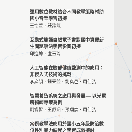
運用數位教材結合不同教學策略輔助
國小音樂學習初探
王怡萱、莊雅筑
互動式雙語自然電子書對國中資優新
生問題解決學習影響初探
邱進坤、盧玉玲
人工智能在臉部健康監測中的應用：
非侵入式技術的挑戰
李奕頡、鍾秉益、劉奕邑、周佳弘
智慧養殖系統之應用與發展 — 以光電
魔術師專案為例
劉睿智、王叡涵、孫翔宸、周佳弘
案例教學法應用於國小五年級防治數
位性別暴力課程之學習成效探討