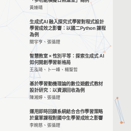
「多功能模擬日照溫室」為例
黃嫀晴
生成式AI 融入探究式學習對程式設計
學習成效之影響：以國二Python 課程
為例
關宇亨、張循鋰
智慧教室 × 性別平等：探索生成式 AI
如何開創學習新格局
王泓琦、卜一峰、楊聖哲
基於學習動機理論的數位遊戲式教材
設計研究：以資源回收為例
陳湘婷、張循鋰
運用即時回饋系統結合合作學習策略
於童軍課程對國中生學習成效之影響
李婉慈、張循鋰