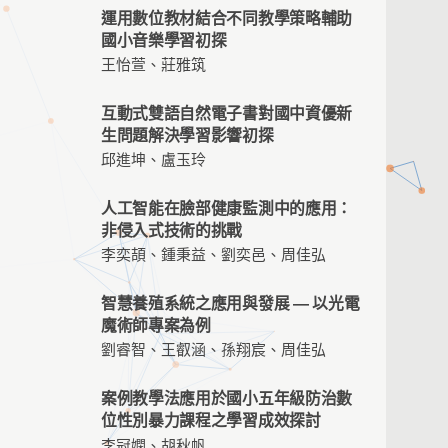
運用數位教材結合不同教學策略輔助
國小音樂學習初探
王怡萱、莊雅筑
互動式雙語自然電子書對國中資優新
生問題解決學習影響初探
邱進坤、盧玉玲
人工智能在臉部健康監測中的應用：
非侵入式技術的挑戰
李奕頡、鍾秉益、劉奕邑、周佳弘
智慧養殖系統之應用與發展 — 以光電
魔術師專案為例
劉睿智、王叡涵、孫翔宸、周佳弘
案例教學法應用於國小五年級防治數
位性別暴力課程之學習成效探討
李冠嫻、胡秋帆