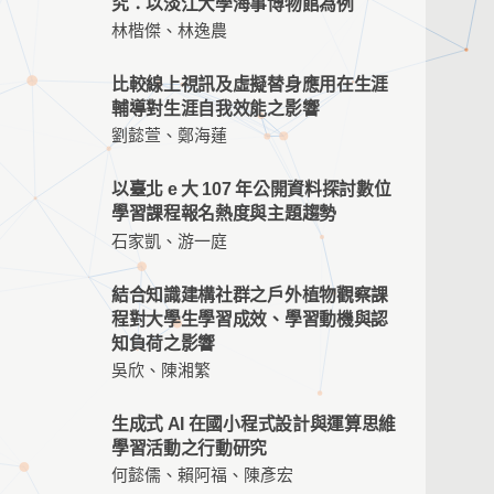
究：以淡江大學海事博物館為例
林楷傑、林逸農
比較線上視訊及虛擬替身應用在生涯
輔導對生涯自我效能之影響
劉懿萱、鄭海蓮
以臺北 e 大 107 年公開資料探討數位
學習課程報名熱度與主題趨勢
石家凱、游一庭
結合知識建構社群之戶外植物觀察課
程對大學生學習成效、學習動機與認
知負荷之影響
吳欣、陳湘繁
生成式 AI 在國小程式設計與運算思維
學習活動之行動研究
何懿儒、賴阿福、陳彥宏