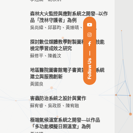
森林大火監控與應對系統之開發─以作
品「茂林守護者」為例
吳尚緯、邱慕昀、黃嫀晴、周佳弘
探討數位媒體教學對製圖科相關技能
檢定學習成效之研究
蘇修平、陳義汶
Follow Us
地區醫院圖書館電子書資訊服務系統
建立與服務創新
黃國良
害蟲防治系統之設計與實作
蘇宥睿、吳政原、陳宥融
極端氣候溫室系統之開發—以作品
「多功能模擬日照溫室」為例