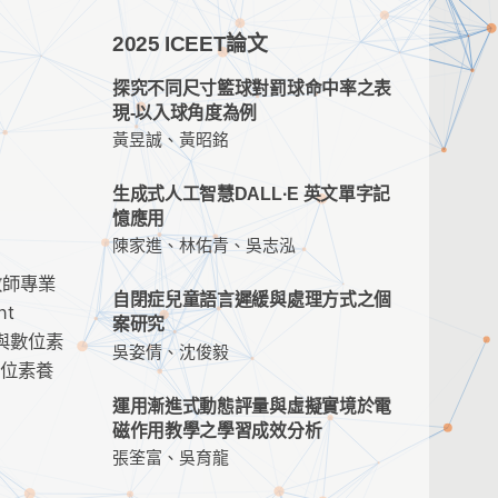
2025 ICEET論文
探究不同尺寸籃球對罰球命中率之表
現-以入球角度為例
黃昱誠、黃昭銘
生成式人工智慧DALL·E 英文單字記
憶應用
陳家進、林佑青、吳志泓
教師專業
自閉症兒童語言遲緩與處理方式之個
nt
案研究
與數位素
吳姿倩、沈俊毅
數位素養
運用漸進式動態評量與虛擬實境於電
磁作用教學之學習成效分析
張筌富、吳育龍