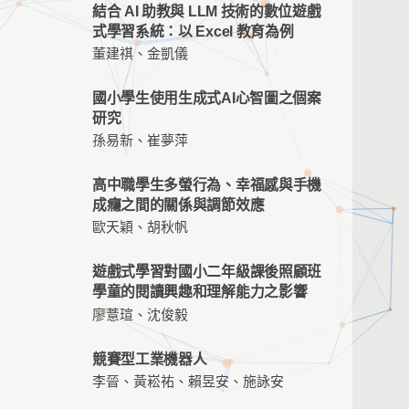
結合 AI 助教與 LLM 技術的數位遊戲
式學習系統：以 Excel 教育為例
董建祺、金凱儀
國小學生使用生成式AI心智圖之個案
研究
孫易新、崔夢萍
高中職學生多螢行為、幸福感與手機
成癮之間的關係與調節效應
歐天穎、胡秋帆
遊戲式學習對國小二年級課後照顧班
學童的閱讀興趣和理解能力之影響
廖薏瑄、沈俊毅
競賽型工業機器人
李晉、黃崧祐、賴昱安、施詠安