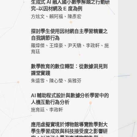
生成式 AI 融入國小數學解題之行動研
究–以因材網及 E 度為例
方炫文、賴阿福、陳彥宏
探討學生使用因材網自主學習精靈之
自我調節行為
羅煒傑、王煒豪、尹天驕、李政軒、施
育廷
數學教育的數位轉型：從數據洞見到
課堂實踐
朱遠雪、陳心瑩、吳雅芬
AI 輔助程式設計與數據分析學習中的
人機互動行為分析
施育廷、李政軒
應用虛擬實境於博物館導覽教學對大
學生學習成效與科技接受度之影響研